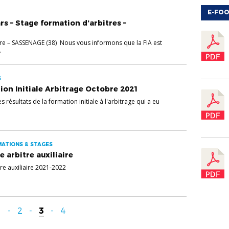
E-FOO
s – Stage formation d’arbitres –
itre – SASSENAGE (38) Nous vous informons que la FIA est
.
S
ion Initiale Arbitrage Octobre 2021
 résultats de la formation initiale à l'arbitrage qui a eu
MATIONS & STAGES
 arbitre auxiliaire
re auxiliaire 2021-2022
1
-
2
-
3
-
4