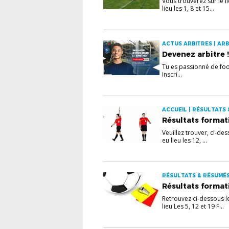
Vous trouverez sur le li
lieu les 1, 8 et 15...
ACTUS ARBITRES | ARB
Devenez arbitre !
Tu es passionné de foot
Inscri...
ACCUEIL | RÉSULTATS
Résultats format
Veuillez trouver, ci-des
eu lieu les 12, ...
RÉSULTATS & RÉSUMÉ
Résultats formati
Retrouvez ci-dessous les
lieu Les 5, 12 et 19 F...