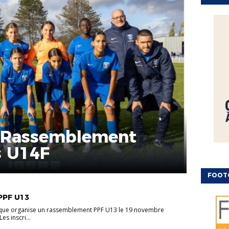
e Rassemblement
ts U14F
FOOT
PPF U13
que organise un rassemblement PPF U13 le 19 novembre
s inscri...