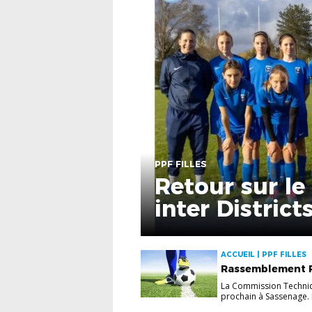
PPF FILLES
Retour sur l
inter Distric
ACCUEIL | PPF FILLES
Rassemblement 
La Commission Techni
prochain à Sassenage. Le