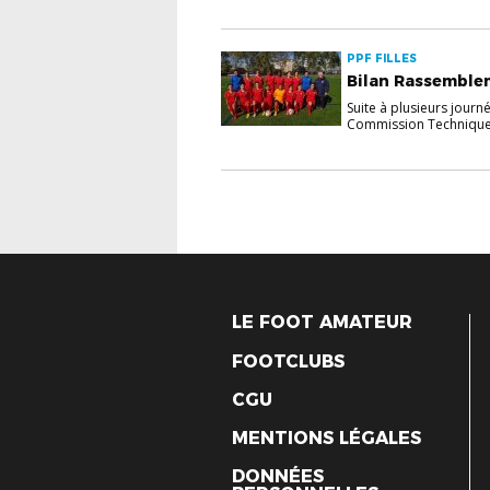
PPF FILLES
Bilan Rassemblem
Suite à plusieurs jour
Commission Technique d
LE FOOT AMATEUR
FOOTCLUBS
CGU
MENTIONS LÉGALES
DONNÉES