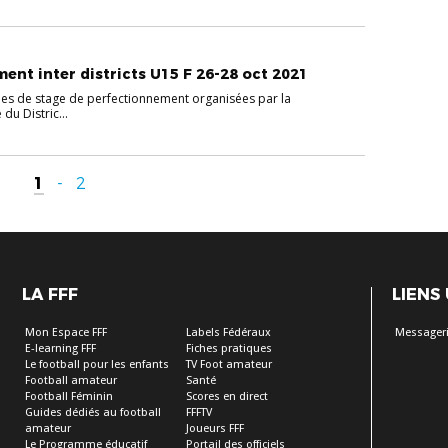
ent inter districts U15 F 26-28 oct 2021
nées de stage de perfectionnement organisées par la
u Distric...
1
-
2
LA FFF
LIENS
Mon Espace FFF
Labels Fédéraux
Messageri
E-learning FFF
Fiches pratiques
Le football pour les enfants
TV Foot amateur
Football amateur
Santé
Football Féminin
Scores en direct
Guides dédiés au football
FFFTV
amateur
Joueurs FFF
Le Programme éducatif
Portail des officiels