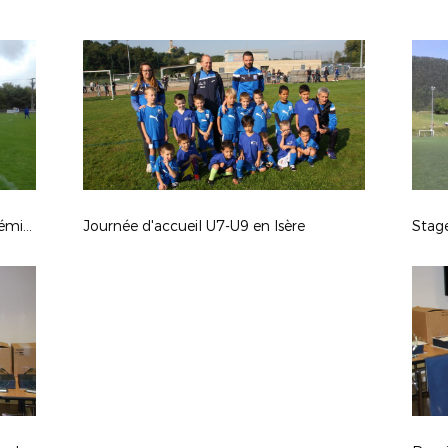
Compte Rendu Journée d’accueil Féminine U11F/U13F Estrablin
Journée d'accueil U7-U9 en Isère