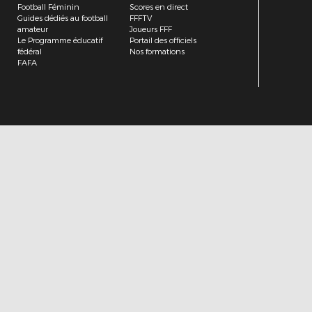
Football Féminin
Scores en direct
Guides dédiés au football
FFFTV
amateur
Joueurs FFF
Le Programme éducatif
Portail des officiels
fédéral
Nos formations
FAFA