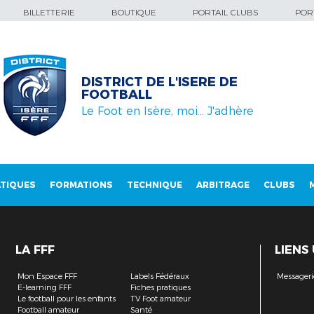
BILLETTERIE
BOUTIQUE
PORTAIL CLUBS
PORT
DISTRICT DE L'ISERE DE
FOOTBALL
Le Foot en Isère, moi… J'adhère
TIQUES
FORMATIONS
TECHNIQUE
ARBITRAGE
CLUBS
LA FFF
LIENS
Mon Espace FFF
Labels Fédéraux
Messageri
E-learning FFF
Fiches pratiques
Le football pour les enfants
TV Foot amateur
Football amateur
Santé