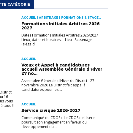
TTE CATÉGORIE
ACCUEIL | ARBITRAGE | FORMATIONS & STAGES |
INSCRIPTIONS & INFOS
Formations Initiales Arbitres 2026
2027
Dates Formations Initiales Arbitres 2026/2027
Lieux, dates et horaires : Lieu : Sassenage
(siège d...
ACCUEIL
Vœux et Appel à candidatures
accueil Assemblée Générale d’Hiver
27 no...
Assemblée Générale d’Hiver du District - 27
novembre 2026 Le District fait appel à
candidatures pour les ...
istrict
au 16
ous vous
ACCUEIL
à tous !!
Service civique 2026-2027
Communiqué du CDOS : Le CDOS de l'Isère
poursuit son engagement en faveur du
développement du ...