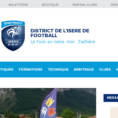
BILLETTERIE
BOUTIQUE
PORTAIL CLUBS
PORT
DISTRICT DE L'ISERE DE
FOOTBALL
Le Foot en Isère, moi… J'adhère
TIQUES
FORMATIONS
TECHNIQUE
ARBITRAGE
CLUBS
MESSA