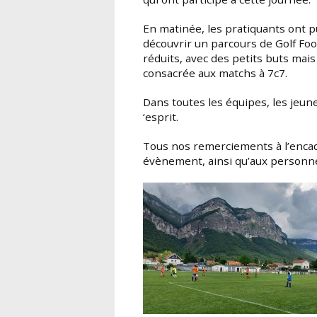
En matinée, les pratiquants ont pu s’exercer sur un atelier de tir sur cible,
découvrir un parcours de Golf Foo
réduits, avec des petits buts mai
consacrée aux matchs à 7c7.
Dans toutes les équipes, les jeunes ont été félicités de leur fair-play et leur état d
‘esprit.
Tous nos remerciements à l’encadrement pour la qualité de l’organisation de cet
évènement,
ainsi qu’aux personn