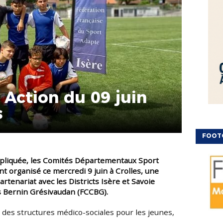
 Action du 09 juin
s
FOOT
ont organisé ce mercredi 9 juin à Crolles, une
artenariat avec les
Districts Isère et Savoie
es Bernin Grésivaudan
(FCCBG).