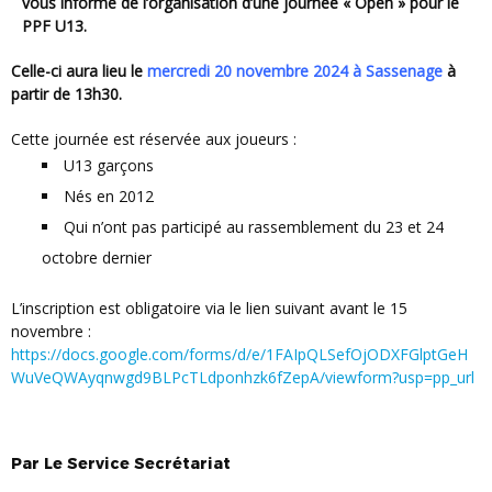
vous informe de l’organisation d’une journée « Open » pour le
PPF U13.
Celle-ci aura lieu le
mercredi 20 novembre 2024
à Sassenage
à
partir de 13h30.
Cette journée est réservée aux joueurs :
U13 garçons
Nés en 2012
Qui n’ont pas participé au rassemblement du 23 et 24
octobre dernier
L’inscription est obligatoire via le lien suivant avant le 15
novembre :
https://docs.google.com/forms/d/e/1FAIpQLSefOjODXFGlptGeH
WuVeQWAyqnwgd9BLPcTLdponhzk6fZepA/viewform?usp=pp_url
Par
Le Service Secrétariat